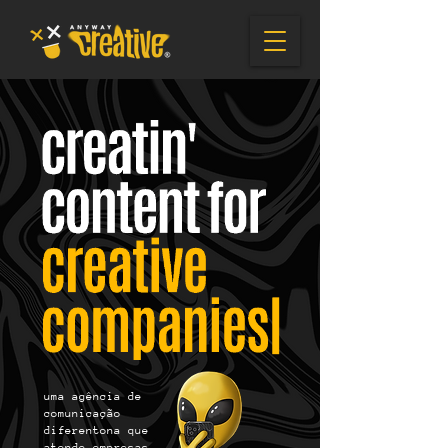
uma agência de
comunicação
diferentona que
atende empresas