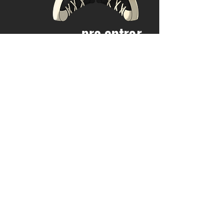
pra entrar
em contato com
nosso universo
falaai@anywaycreative.com.br
(11) 97687-7425
a melhor decisão é seguir a gente