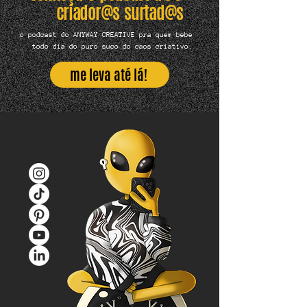
criador@s surtad@s
o podcast do ANYWAY CREATIVE pra quem bebe
todo dia do puro suco do caos criativo.
me leva até lá!